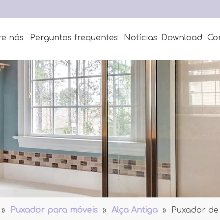
re nós
Perguntas frequentes
Notícias
Download
Co
»
Puxador para móveis
»
Alça Antiga
»
Puxador de 