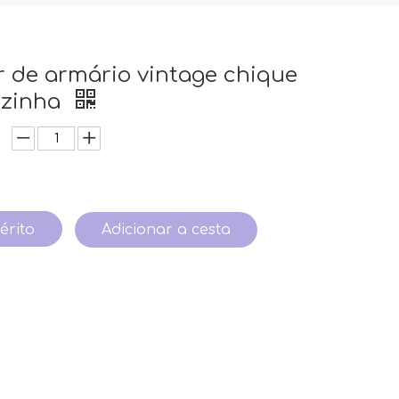
 de armário vintage chique
ozinha
érito
Adicionar a cesta