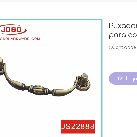
Puxador
para c
Quantidade:
Inqu