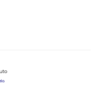
uto
ela