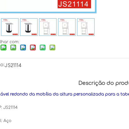
lhar com:
o:
JS21114
Descrição do prod
tável redondo da mobília da altura personalizada para a tab
º: JS21114
l: Aço