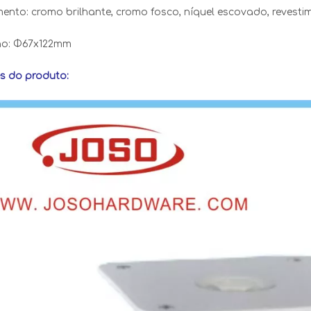
nto: cromo brilhante, cromo fosco, níquel escovado, revesti
o: Φ67x122mm
s do produto: