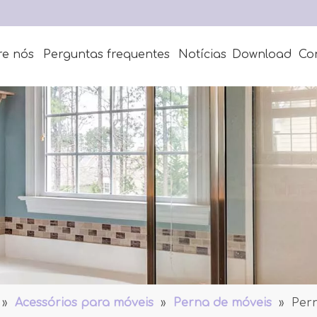
re nós
Perguntas frequentes
Notícias
Download
Co
»
Acessórios para móveis
»
Perna de móveis
»
Pern