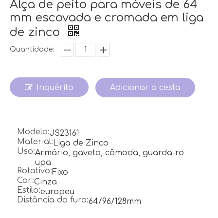
Alça de peito para móveis de 64
mm escovada e cromada em liga
de zinco
Quantidade:
Inquérito
Adicionar a cesta
Modelo:
JS23161
Material:
Liga de Zinco
Uso:
Armário, gaveta, cômoda, guarda-ro
upa
Rotativo:
Fixo
Cor:
Cinza
Estilo:
europeu
Distância do furo:
64/96/128mm