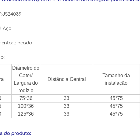
nº:JS24039
l Aço
ento: zincado
o:
Diâmetro do
Cater/
Tamanho da
ra
Distância Central
Largura do
instalação
rodízio
0
75*36
33
45*75
5
100*36
33
45*75
0
125*36
33
45*75
s do produto: