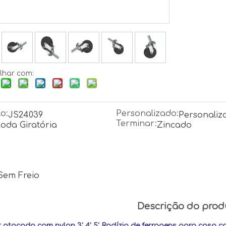
lhar com:
o:
Personalizado:
JS24039
Personaliz
Terminar:
oda Giratória
Zincado
Sem Freio
Descrição do prod
 atacado com nylon 3' 4' 5' Rodízio de ferragens para casa c