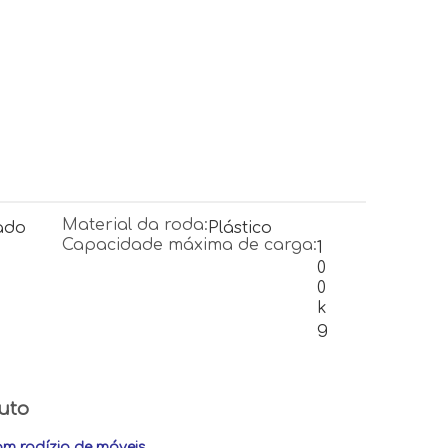
Material da roda:
ado
Plástico
Capacidade máxima de carga:
1
0
0
k
g
uto
om rodízio de móveis