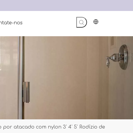
ntate-nos
 por atacado com nylon 3' 4' 5' Rodízio de