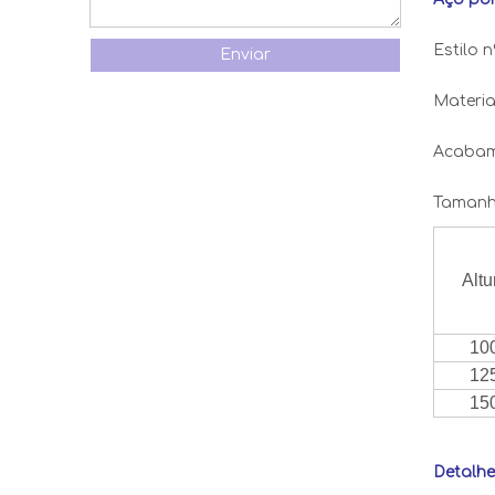
Estilo 
Enviar
Materia
Acabam
Tamanh
Altu
10
12
15
Detalhe