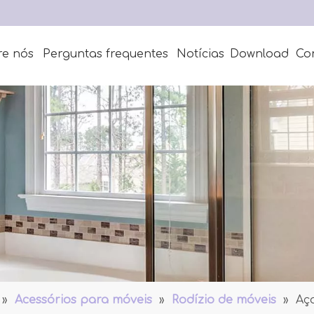
re nós
Perguntas frequentes
Notícias
Download
Co
»
Acessórios para móveis
»
Rodízio de móveis
»
Aço